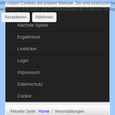
Wir nutzen Cookies auf unserer Website. Sie sind essenziell fü
womöglich nicht mehr alle Funktionalitäten der Seite zur Verfü
Home
Akzeptieren
Ablehnen
Nächste Spiele
Ergebnisse
Liveticker
Login
Impressum
Datenschutz
Cookie
Aktuelle Seite:
Home
Veranstaltungen