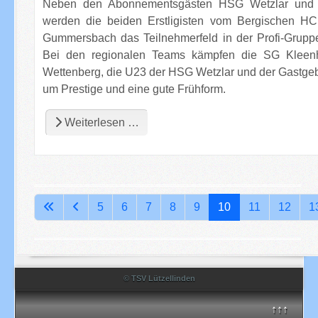
Neben den Abonnementsgästen HSG Wetzlar und 
werden die beiden Erstligisten vom Bergischen 
Gummersbach das Teilnehmerfeld in der Profi-Gruppe
Bei den regionalen Teams kämpfen die SG Kleen
Wettenberg, die U23 der HSG Wetzlar und der Gastg
um Prestige und eine gute Frühform.
Weiterlesen …
Seite 10 von 22
5
6
7
8
9
10
11
12
1
© TSV Lützellinden
↑↑↑